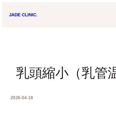
内
JADE CLINIC.
容
を
ス
キ
ッ
プ
乳頭縮小（乳管
·
2026-04-18