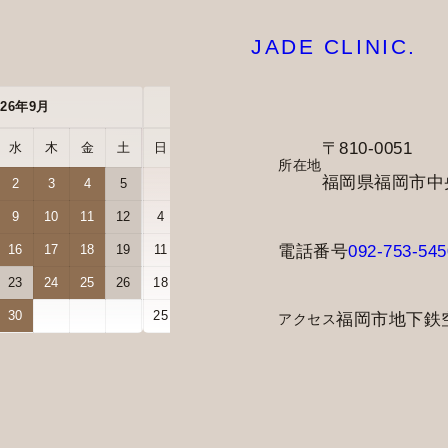
JADE CLINIC.
026年9月
2026年10月
〒810-0051
水
木
金
土
日
月
火
水
木
金
土
所在地
福岡県福岡市中央区
2
3
4
5
1
2
3
9
10
11
12
4
5
6
7
8
9
10
電話番号
092-753-545
16
17
18
19
11
12
13
14
15
16
17
23
24
25
26
18
19
20
21
22
23
24
30
25
26
27
28
29
30
31
福岡市地下鉄
アクセス