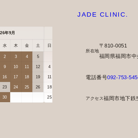
JADE CLINIC.
026年9月
2026年10月
〒810-0051
水
木
金
土
日
月
火
水
木
金
土
所在地
福岡県福岡市中央区
2
3
4
5
1
2
3
9
10
11
12
4
5
6
7
8
9
10
電話番号
092-753-545
16
17
18
19
11
12
13
14
15
16
17
23
24
25
26
18
19
20
21
22
23
24
30
25
26
27
28
29
30
31
福岡市地下鉄
アクセス