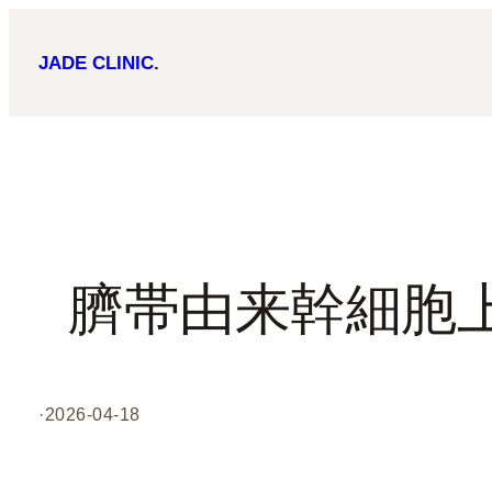
内
JADE CLINIC.
容
を
ス
キ
ッ
プ
臍帯由来幹細胞
·
2026-04-18