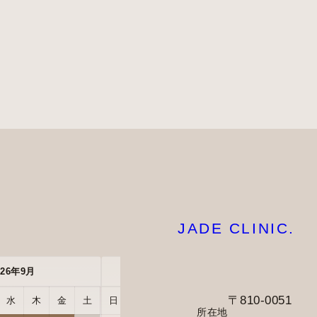
JADE CLINIC.
026年9月
2026年10月
〒810-0051
水
木
金
土
日
月
火
水
木
金
土
所在地