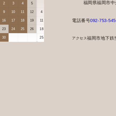
福岡県福岡市中央区
2
3
4
5
1
2
3
9
10
11
12
4
5
6
7
8
9
10
電話番号
092-753-545
16
17
18
19
11
12
13
14
15
16
17
23
24
25
26
18
19
20
21
22
23
24
30
25
26
27
28
29
30
31
福岡市地下鉄
アクセス