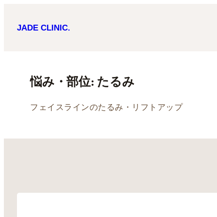
内
JADE CLINIC.
容
を
ス
キ
悩み・部位:
たるみ
ッ
フェイスラインのたるみ・リフトアップ
プ