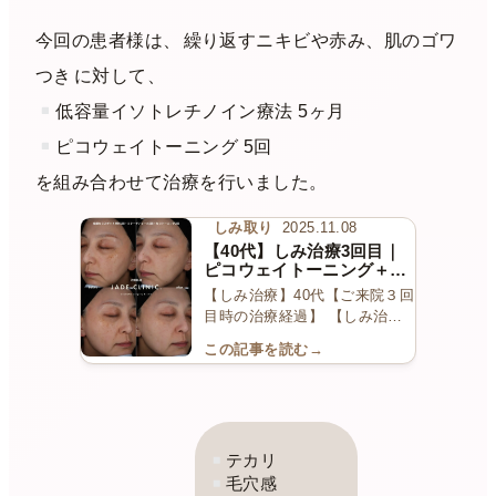
今回の患者様は、
繰り返すニキビや赤み、肌のゴワ
つき
に対して、
低容量イソトレチノイン療法 5ヶ月
ピコウェイトーニング 5回
を組み合わせて治療を行いました。
しみ取り
2025.11.08
【40代】しみ治療3回目｜
ピコウェイトーニング＋コ
ラーゲンピール＋スポット
【しみ治療】40代【ご来院３回
照射
目時の治療経過】 【しみ治
療】40代【ご来院３回目…
この記事を読む
→
テカリ
毛穴感