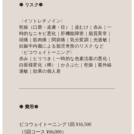
𖣔 リスク𖣔
〈イソトレチノイン〉
乾燥（口唇・皮膚・目）｜皮むけ｜赤み｜一
時的なニキビ悪化｜肝機能障害｜脂質異常｜
頭痛｜筋肉痛｜関節痛｜気分変調｜光過敏｜
妊娠中内服による胎児奇形のリスク など
〈ピコウェイトーニング〉
赤み｜ヒリつき｜一時的な色素沈着の悪化｜
白斑様変化（稀）｜かさぶた｜乾燥｜紫外線
過敏｜効果の個人差
𖣔 費用𖣔
ピコウェイトーニング 1回 ¥16,500
（5回コース ¥66,000）