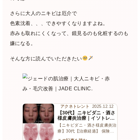
さらに大人のニキビは厄介で
色素沈着、、、できやすくなりますよね。
赤みも取れにくくなって、鏡見るのも化粧するのも
嫌になる。
そんな方に読んでいただきたい
アクネトレント
2025.12.12
【30代】ニキビダニ・酒さ
様皮膚炎治療｜イソトレチ
ノイン内服で根本改善｜5
【ニキビダニ・酒さ様皮膚炎治
ヶ月経過
療】30代【治療経過】 保険診
療の皮膚科で「ニキビダ…