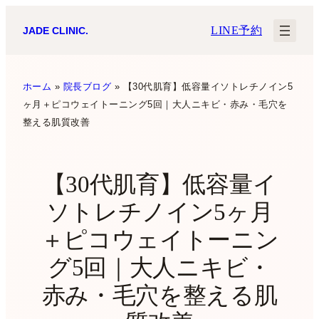
内
LINE予約
JADE CLINIC.
容
を
ス
ホーム
»
院長ブログ
»
【30代肌育】低容量イソトレチノイン5
ヶ月＋ピコウェイトーニング5回｜大人ニキビ・赤み・毛穴を
キ
整える肌質改善
ッ
プ
【30代肌育】低容量イ
ソトレチノイン5ヶ月
＋ピコウェイトーニン
グ5回｜大人ニキビ・
赤み・毛穴を整える肌