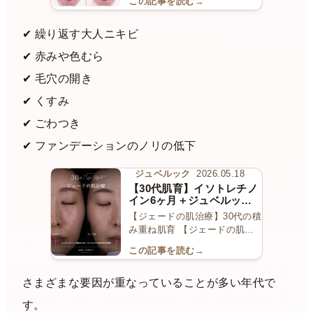
この記事を読む
→
✔︎ 繰り返す大人ニキビ
✔︎ 赤みや色むら
✔︎ 毛穴の開き
✔︎ くすみ
✔︎ ごわつき
✔︎ ファンデーションのノリの低下
ジュベルック
2026.05.18
【30代肌育】イソトレチノ
イン6ヶ月＋ジュベルックW
水光5回｜BELLA PROで真
【ジェードの肌治療】30代の積
皮アプローチ｜素肌の白玉
み重ね肌育 【ジェードの肌治
感へ
療】 30代からの肌治…
この記事を読む
→
さまざまな要因が重なっていることが多い年代で
す。