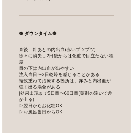
𖣔 ダウンタイム𖣔
直後 針あとの内出血(赤いプツプツ)
徐々に消失し2日後からは化粧で目立たない程
度
目の下は内出血が出やすい
注入当日〜2日乾燥を感じることがある
複数重ねて治療する箇所は、赤みと内出血が
強く出る場合がある
|効果出現まで5日目〜60日目(薬剤の違いで差
が出る)
▷翌日からお化粧OK
▷お風呂当日からOK