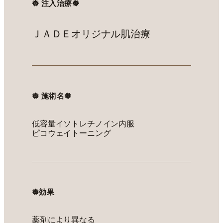
𖣔 注入治療𖣔
ＪＡＤＥオリジナル肌治療
𖣔 施術名𖣔
低容量イソトレチノイン内服
ピコウェイトーニング
𖣔効果
薬剤により異なる