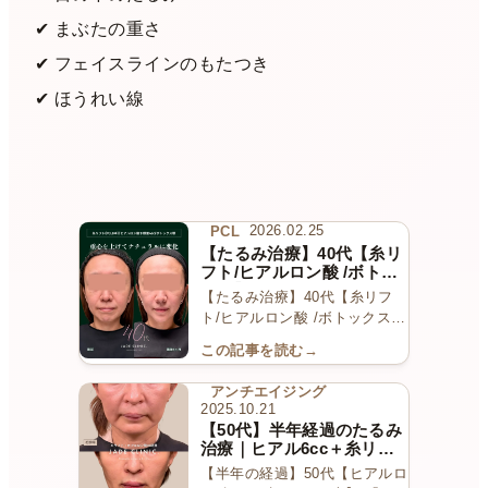
✔︎ まぶたの重さ
✔︎ フェイスラインのもたつき
✔︎ ほうれい線
PCL
2026.02.25
【たるみ治療】40代【糸リ
フト/ヒアルロン酸 /ボトッ
クス】
【たるみ治療】40代【糸リフ
ト/ヒアルロン酸 /ボトックス】
重心を引き上げ、ナ…
この記事を読む
→
アンチエイジング
2025.10.21
【50代】半年経過のたるみ
治療｜ヒアル6cc＋糸リフ
ト8本のコンビネーション
【半年の経過】50代【ヒアルロ