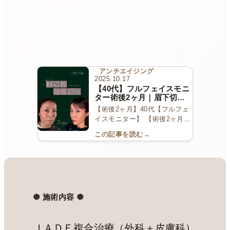
アンチエイジング
2025.10.17
【40代】フルフェイスモニ
ター術後2ヶ月｜眉下切開
＋表ハムラ＋顎ヒアル＋ボ
【術後2ヶ月】40代【フルフェ
トックス
イスモニター】 【術後2ヶ月】
40代【フルフェイスモニター】
この記事を読む
→
目周りフル治療 × 顎ヒアルロ
ン酸・ボトックス⁡40代女性の患
者様の症例です
加齢とともに
目周りのたるみ・開きづらさ・
疲れた印象 […]
𖣔 施術内容
𖣔
ＪＡＤＥ複合治療（外科＋皮膚科）