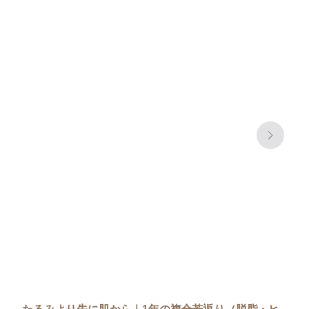
たるみより先に肌から｜1年の複合若返り（脱脂・ヒ