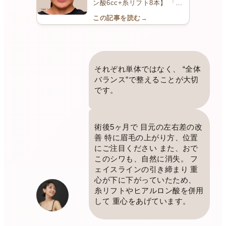
ン酸6cc+糸リフト8本】 「も
う私なんて無理…」「たるみは
この記事を読む
→
切らないと治らないんでし
ょ？」そう感じていた方にこそ
見ていただきたい症例です
今回の患者さまは、これ
までほとんど美容 […]
それぞれ単体ではなく、 “全体
バランス”で整えることが大切
です。
術後5ヶ月で 目元の左右差の改
善 特に眉毛の上がり方、位置
にご注目ください また、おで
このシワも、自然に消失。 フ
ェイスラインの引き締まり 重
心が下に下がっていたため、
糸リフトやヒアルロン酸を併用
して 重心をあげています。