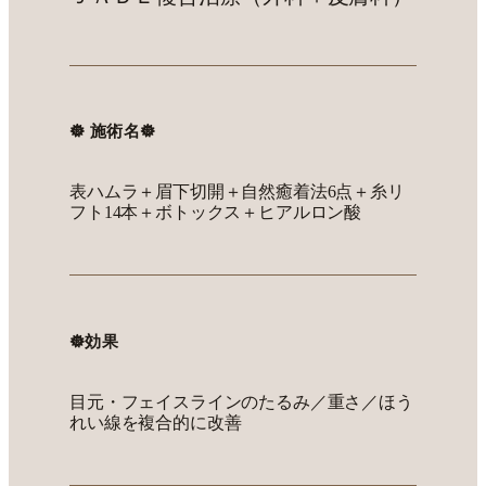
𖣔 施術名𖣔
表ハムラ＋眉下切開＋自然癒着法6点＋糸リ
フト14本＋ボトックス＋ヒアルロン酸
𖣔効果
目元・フェイスラインのたるみ／重さ／ほう
れい線を複合的に改善