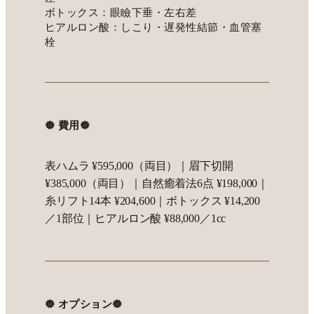
ボトックス：眼瞼下垂・左右差
ヒアルロン酸：しこり・遅発性結節・血管塞
栓
𖣔 費用𖣔
表ハムラ ¥595,000（両目）｜眉下切開
¥385,000（両目）｜自然癒着法6点 ¥198,000｜
糸リフト14本 ¥204,600｜ボトックス ¥14,200
／1部位｜ヒアルロン酸 ¥88,000／1cc
𖣔 オプション𖣔