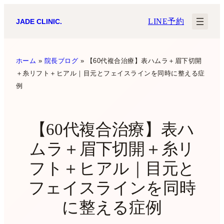
内
LINE予約
JADE CLINIC.
容
を
ス
ホーム
»
院長ブログ
»
【60代複合治療】表ハムラ＋眉下切開
＋糸リフト＋ヒアル｜目元とフェイスラインを同時に整える症
キ
例
ッ
プ
【60代複合治療】表ハ
ムラ＋眉下切開＋糸リ
フト＋ヒアル｜目元と
フェイスラインを同時
に整える症例