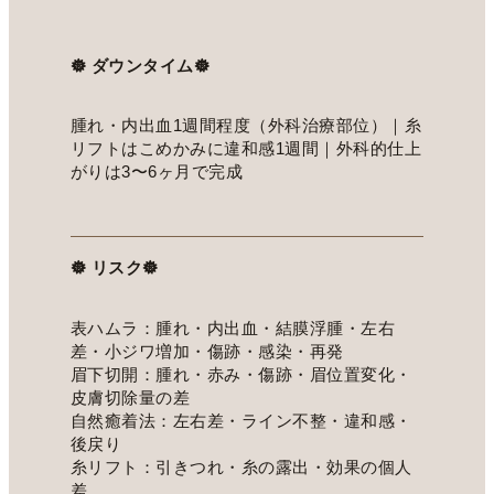
𖣔 ダウンタイム𖣔
腫れ・内出血1週間程度（外科治療部位）｜糸
リフトはこめかみに違和感1週間｜外科的仕上
がりは3〜6ヶ月で完成
𖣔 リスク𖣔
表ハムラ：腫れ・内出血・結膜浮腫・左右
差・小ジワ増加・傷跡・感染・再発
眉下切開：腫れ・赤み・傷跡・眉位置変化・
皮膚切除量の差
自然癒着法：左右差・ライン不整・違和感・
後戻り
糸リフト：引きつれ・糸の露出・効果の個人
差