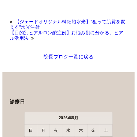
«
【ジェードオリジナル幹細胞水光】”狙って肌質を変
える”水光注射
【目的別ヒアルロン酸症例】お悩み別に分かる、ヒア
ル活用法
»
院長ブログ一覧に戻る
診療日
2026年8月
日
月
火
水
木
金
土
日
月