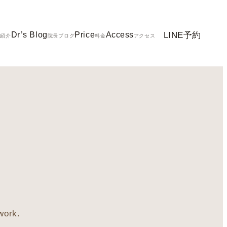
LINE予約
Dr’s Blog
Price
Access
ク紹介
院長ブログ
料金
アクセス
work.