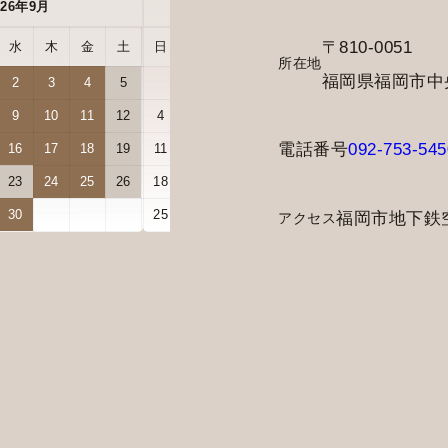
026年9月
2026年10月
〒810-0051
水
木
金
土
日
月
火
水
木
金
土
所在地
福岡県福岡市中央区
2
3
4
5
1
2
3
9
10
11
12
4
5
6
7
8
9
10
電話番号
092-753-545
16
17
18
19
11
12
13
14
15
16
17
23
24
25
26
18
19
20
21
22
23
24
30
25
26
27
28
29
30
31
福岡市地下鉄
アクセス