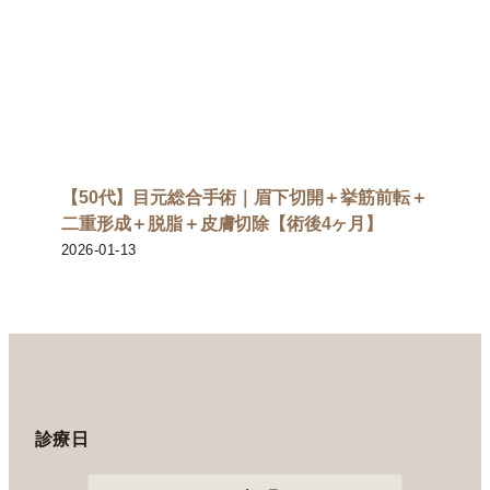
【50代】目元総合手術｜眉下切開＋挙筋前転＋
二重形成＋脱脂＋皮膚切除【術後4ヶ月】
2026-01-13
診療日