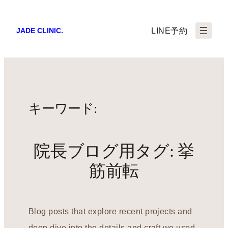
LINE予約
JADE CLINIC.
キーワード:
院長ブログ用タグ:
挙
筋前転
Blog posts that explore recent projects and
deep dive into the details and craft we used