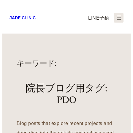
LINE予約
JADE CLINIC.
キーワード:
院長ブログ用タグ:
PDO
Blog posts that explore recent projects and
deep dive into the details and craft we used