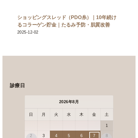
ショッピングスレッド（PDO糸）｜10年続け
るコラーゲン貯金｜たるみ予防・肌質改善
2025-12-02
診療日
2026年8月
日
月
火
水
木
金
土
日
月
1
2
3
4
5
6
7
8
6
7