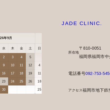
JADE CLINIC.
026年9月
2026年10月
〒810-0051
水
木
金
土
日
月
火
水
木
金
土
所在地
福岡県福岡市中央区
2
3
4
5
1
2
3
9
10
11
12
4
5
6
7
8
9
10
電話番号
092-753-545
16
17
18
19
11
12
13
14
15
16
17
23
24
25
26
18
19
20
21
22
23
24
30
25
26
27
28
29
30
31
福岡市地下鉄
アクセス