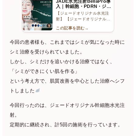
JADE水光注射BellaPro導
入｜幹細胞・PDRN・ジュ
ベルック・Pink Glow 4種
【ジェードオリジナル水光注
から選ぶオーダーメイド肌
射】 【ジェードオリジナル水
育｜福岡
光注射】肌質に合うものを選…
この記事を読む
→
今回の患者様も、これまではシミが気になった時に
シミ治療を受けられていました。
しかし、シミだけを追いかける治療ではなく、
「シミができにくい肌を作る」
という考え方で、肌質改善を中心とした治療へシフ
トしました
今回行ったのは、ジェードオリジナル幹細胞水光注
射。
定期的に継続され、計5回の施術を行っています。