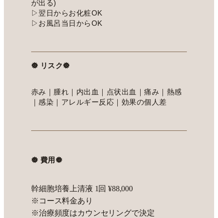
が出る)
▷翌日からお化粧OK
▷お風呂当日からOK
𖣔 リスク𖣔
赤み｜腫れ｜内出血｜点状出血｜痛み｜熱感
｜感染｜アレルギー反応｜効果の個人差
𖣔 費用𖣔
幹細胞培養上清液 1回 ¥88,000
※コース料金あり
※治療頻度はカウンセリングで決定