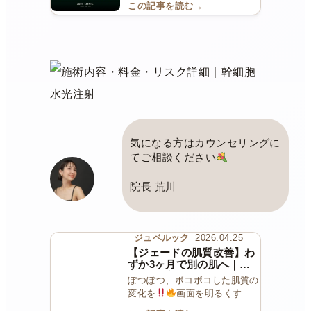
この記事を読む
→
気になる方はカウンセリングに
てご相談ください
院長 荒川
ジュベルック
2026.04.25
【ジェードの肌質改善】わ
ずか3ヶ月で別の肌へ｜段
階的アプローチによる症例
ぽつぽつ、ボコボコした肌質の
変化を
画面を明るくする
と肌の変化がわかりやすい…