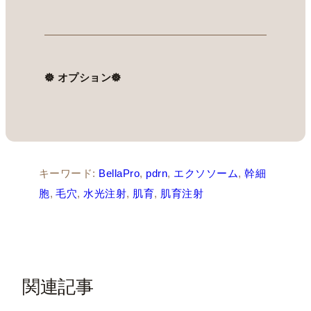
𖣔 オプション𖣔
キーワード:
BellaPro
, 
pdrn
, 
エクソソーム
, 
幹細
胞
, 
毛穴
, 
水光注射
, 
肌育
, 
肌育注射
関連記事