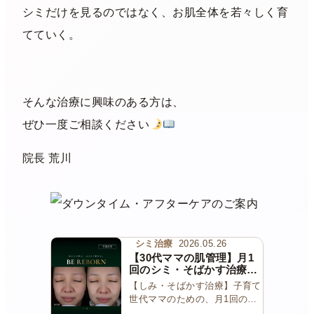
シミだけを見るのではなく、お肌全体を若々しく育
てていく。
そんな治療に興味のある方は、
ぜひ一度ご相談ください
院長 荒川
シミ治療
2026.05.26
【30代ママの肌管理】月1
回のシミ・そばかす治療｜
コラーゲンピーリング＋ピ
【しみ・そばかす治療】子育て
コトーニング＋美白内服で
世代ママのための、月1回の肌
叶える素肌づくり
管理 【しみ・そばかす治…