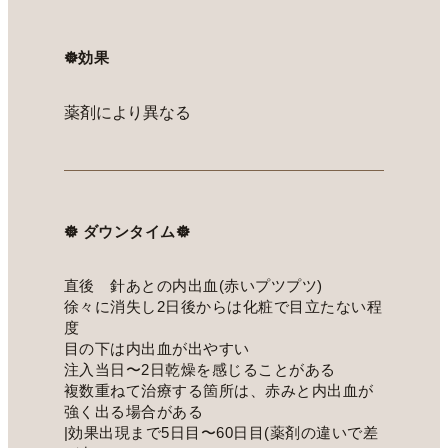
𖣔効果
薬剤により異なる
𖣔 ダウンタイム𖣔
直後 針あとの内出血(赤いプツプツ)
徐々に消失し2日後からは化粧で目立たない程
度
目の下は内出血が出やすい
注入当日〜2日乾燥を感じることがある
複数重ねて治療する箇所は、赤みと内出血が
強く出る場合がある
|効果出現まで5日目〜60日目(薬剤の違いで差