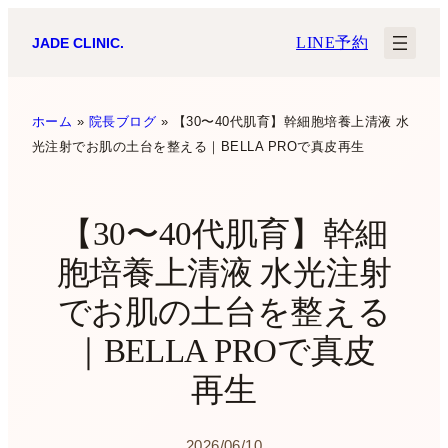
内
LINE予約
JADE CLINIC.
容
を
ス
ホーム
»
院長ブログ
»
【30〜40代肌育】幹細胞培養上清液 水
光注射でお肌の土台を整える｜BELLA PROで真皮再生
キ
ッ
プ
【30〜40代肌育】幹細
胞培養上清液 水光注射
でお肌の土台を整える
｜BELLA PROで真皮
再生
2026/06/10