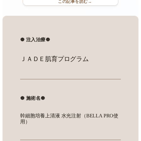
この記事を読む
→
𖣔 注入治療𖣔
ＪＡＤＥ肌育プログラム
𖣔 施術名𖣔
幹細胞培養上清液 水光注射（BELLA PRO使
用）