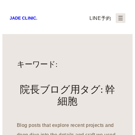
LINE予約
JADE CLINIC.
キーワード:
院長ブログ用タグ:
幹
細胞
Blog posts that explore recent projects and
deep dive into the details and craft we used