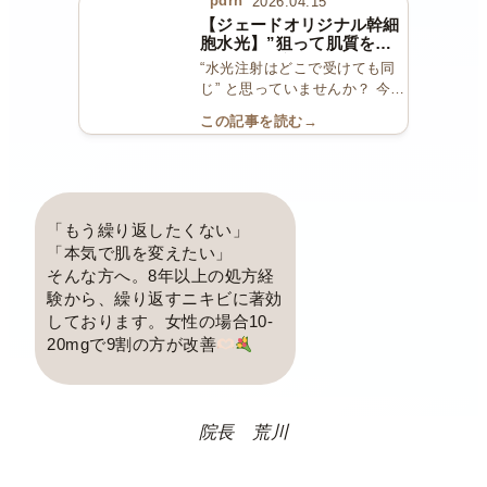
pdrn
2026.04.15
【ジェードオリジナル幹細
胞水光】”狙って肌質を変
える”水光注射
“水光注射はどこで受けても同
じ” と思っていませんか？ 今回
ご紹介するのは当院オリジナル
この記事を読む
→
の【幹細胞水光注射】です
※
リバースエイジングから名称を
変更しました
当院では、単
一薬剤の水光注射ではなく […]
「もう繰り返したくない」
「本気で肌を変えたい」
そんな方へ。8年以上の処方経
験から、繰り返すニキビに著効
しております。女性の場合10-
20mgで9割の方が改善
院長 荒川