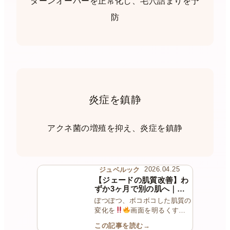
ターンオーバーを正常化し、毛穴詰まりを予
防
炎症を鎮静
アクネ菌の増殖を抑え、炎症を鎮静
ジュベルック
2026.04.25
【ジェードの肌質改善】わ
ずか3ヶ月で別の肌へ｜段
階的アプローチによる症例
ぽつぽつ、ボコボコした肌質の
変化を
画面を明るくする
と肌の変化がわかりやすいです
この記事を読む
→
今回の患者様は、「人生で