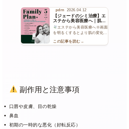
pdrn
2026.04.12
【ジェードのシミ治療】エ
ステから美容医療へ｜肌を
ここまで整える
エステから美容医療へ※画面
を明るくするとより肌の変化が
わかりやすく見えます
今回
この記事を読む
→
の症例 今回の症例も、エステ
でシミへアプローチした結果、
赤みと色素沈着が強く残存した
状態でした。 さらに”色素沈着
が出やす […]
副作用と注意事項
口唇や皮膚、目の乾燥
鼻血
初期の一時的な悪化（好転反応）