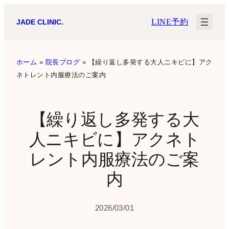
内
LINE予約
JADE CLINIC.
容
を
ス
ホーム
»
院長ブログ
»
【繰り返し多発する大人ニキビに】アク
ネトレント内服療法のご案内
キ
ッ
プ
【繰り返し多発する大
人ニキビに】アクネト
レント内服療法のご案
内
2026/03/01