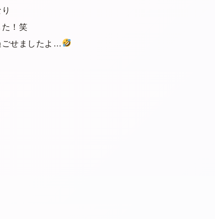
なり
した！笑
過ごせましたよ…