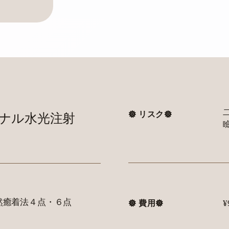
𖣔 リスク𖣔
ナル水光注射
然癒着法４点・６点
¥
𖣔 費用𖣔