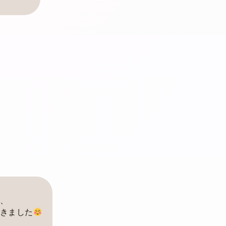
、
きました