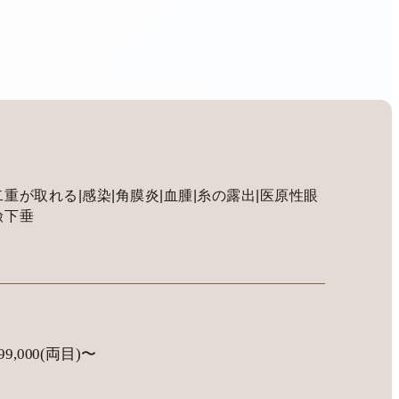
二重が取れる|感染|角膜炎|血腫|糸の露出|医原性眼
瞼下垂
99,000(両目)〜