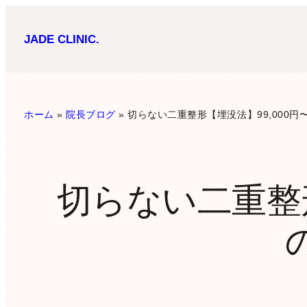
内
JADE CLINIC.
容
を
ス
キ
ホーム
»
院長ブログ
»
切らない二重整形【埋没法】99,000
ッ
プ
切らない二重整形