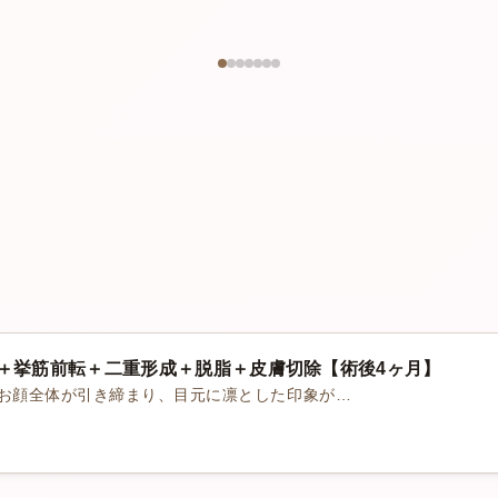
開＋挙筋前転＋二重形成＋脱脂＋皮膚切除【術後4ヶ月】
 お顔全体が引き締まり、目元に凛とした印象が…