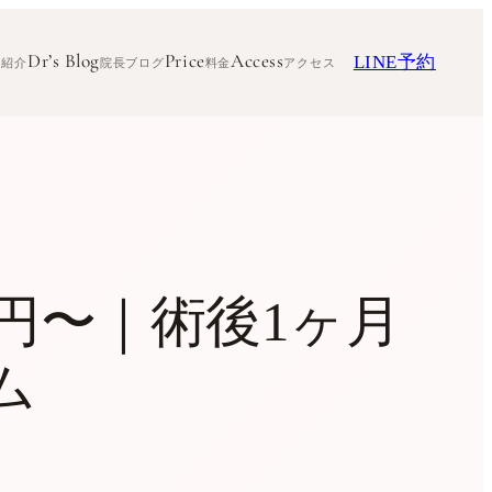
Dr’s Blog
Price
Access
LINE予約
ク紹介
院長ブログ
料金
アクセス
0円〜｜術後1ヶ月
ム