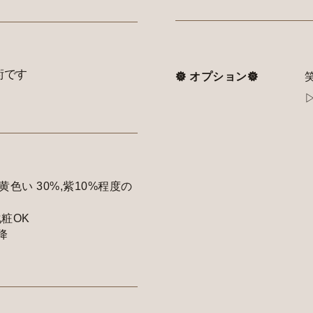
術です
𖣔 オプション𖣔
笑
黄色い 30%,紫10%程度の
粧OK
降