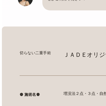
切らない二重手術
ＪＡＤＥオリジ
埋没法２点・３点・自
𖣔 施術名𖣔