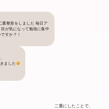
二重整形をしました 毎日ア
、目が気になって勉強に集中
いですか？！
、
きました
二重にしたことで、