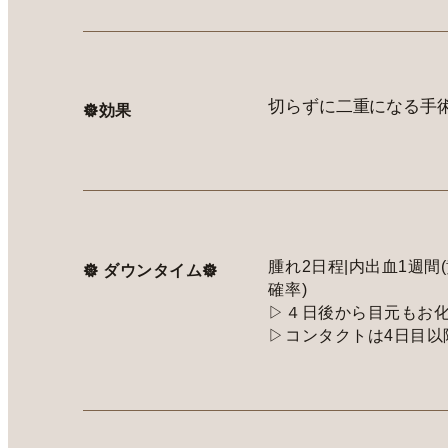
切らずに二重になる手
𖣔効果
腫れ2日程|内出血1週間(
𖣔 ダウンタイム𖣔
確率)
▷４日後から目元もお化
▷コンタクトは4日目以