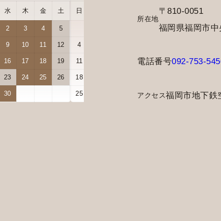
〒810-0051
水
木
金
土
日
月
火
水
木
金
土
所在地
福岡県福岡市中央区
2
3
4
5
1
2
3
9
10
11
12
4
5
6
7
8
9
10
電話番号
092-753-545
16
17
18
19
11
12
13
14
15
16
17
23
24
25
26
18
19
20
21
22
23
24
30
25
26
27
28
29
30
31
福岡市地下鉄
アクセス