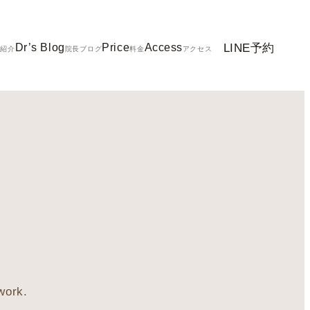
LINE予約
Dr’s Blog
Price
Access
ク紹介
院長ブログ
料金
アクセス
work.