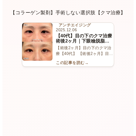
【コラーゲン製剤】手術しない選択肢【クマ治療】
アンチエイジング
2025.12.06
【40代】目の下のクマ治療
術後2ヶ月｜下眼瞼脱脂＋
余剰皮膚切除｜術後ケア解
【術後2ヶ月】目の下のクマ治
説
療【40代】 【術後2ヶ月】目の
下のクマ治療【40代…
この記事を読む
→