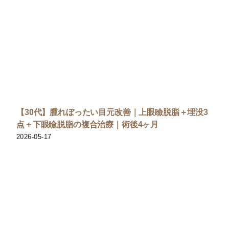
【30代】腫れぼったい目元改善｜上眼瞼脱脂＋埋没3
点＋下眼瞼脱脂の複合治療｜術後4ヶ月
2026-05-17