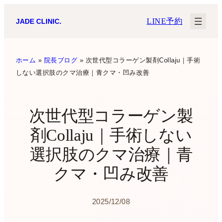
内
LINE予約
JADE CLINIC.
容
を
ス
ホーム
»
院長ブログ
»
次世代型コラーゲン製剤Collaju｜手術
しない選択肢のクマ治療｜青クマ・凹み改善
キ
ッ
プ
次世代型コラーゲン製
剤Collaju｜手術しない
選択肢のクマ治療｜青
クマ・凹み改善
2025/12/08