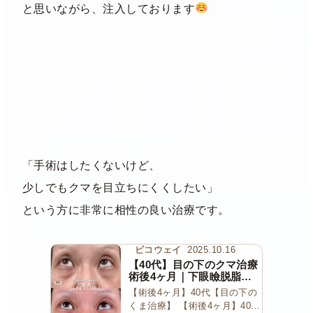
と思いながら、注入しております
「手術はしたくないけど、
少しでもクマを目立ちにくくしたい」
という方に非常に相性の良い治療です。
ピコウェイ
2025.10.16
【40代】目の下のクマ治療
術後4ヶ月｜下眼瞼脱脂＋
余剰皮膚切除＋ピコトーニ
【術後4ヶ月】40代【目の下の
ング
くま治療】 【術後4ヶ月】40代