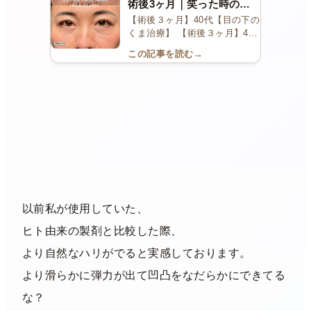
術後3ヶ月｜笑った時の不
自然な膨らみをヒアル溶解
【術後３ヶ月】40代【目の下の
＋脱脂で改善
くま治療】 【術後３ヶ月】40
代【目の下のくま治療…
この記事を読む
→
以前私が使用していた、
ヒト由来の製剤と比較した際、
より自然なハリがでると実感しております。
より滑らかに弾力が出て凹凸をなだらかにできてる
な？