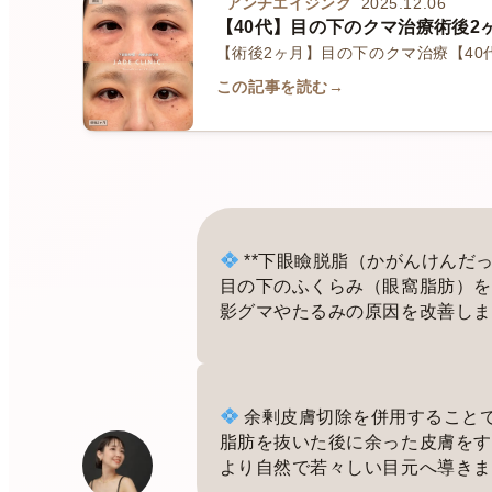
アンチエイジング
2025.12.06
【40代】目の下のクマ治療術後
【術後2ヶ月】目の下のクマ治療【40
この記事を読む
→
**下眼瞼脱脂（かがんけんだっ
目の下のふくらみ（眼窩脂肪）を
影グマやたるみの原因を改善しま
余剰皮膚切除を併用すること
脂肪を抜いた後に余った皮膚をす
より自然で若々しい目元へ導きま