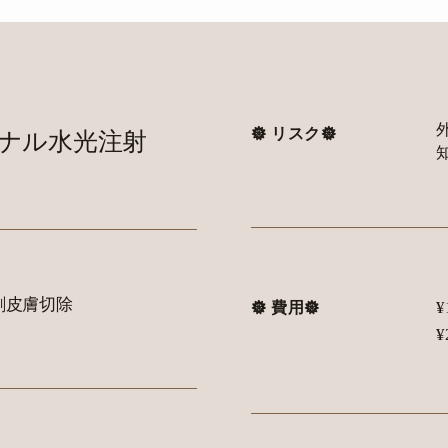
𖣔 リスク𖣔
ナル水光注射
剰皮膚切除
¥
𖣔 費用𖣔
¥