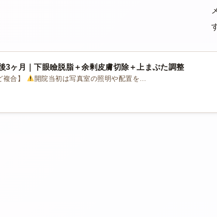
術後3ヶ月｜下眼瞼脱脂＋余剰皮膚切除＋上まぶた調整
ど複合】
開院当初は写真室の照明や配置を…