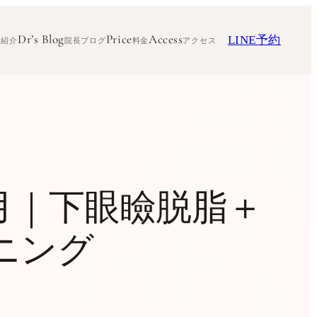
Dr’s Blog
Price
Access
LINE予約
ク紹介
院長ブログ
料金
アクセス
月｜下眼瞼脱脂＋
ニング