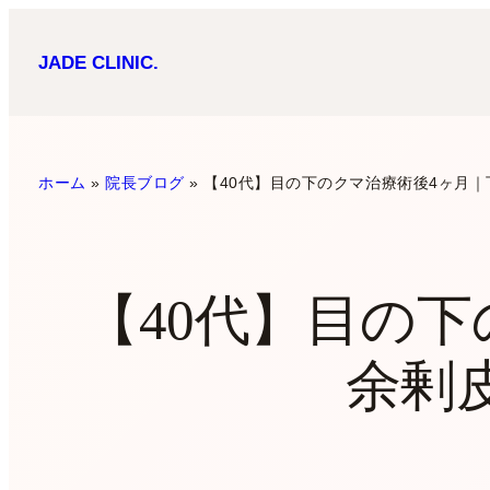
内
JADE CLINIC.
容
を
ス
キ
ホーム
»
院長ブログ
»
【40代】目の下のクマ治療術後4ヶ月
ッ
プ
【40代】目の
余剰