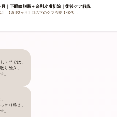
2ヶ月｜下眼瞼脱脂＋余剰皮膚切除｜術後ケア解説
代】 【術後2ヶ月】目の下のクマ治療【40代…
し）**では、
取り除き、
す。
で、
っきり整え、
す。