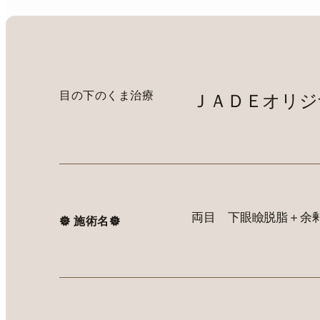
目の下のくま治療
ＪＡＤＥオリジ
両目 下眼瞼脱脂＋余
𖣔 施術名𖣔