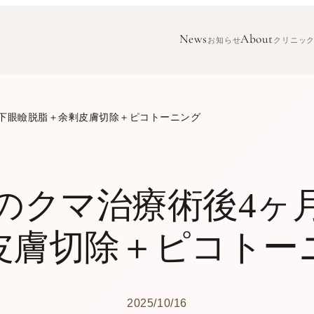
News
About
お知らせ
クリニッ
｜下眼瞼脱脂＋余剰皮膚切除＋ピコトーニング
下のクマ治療術後4ヶ
皮膚切除＋ピコトー
2025/10/16