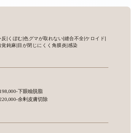
外反|くぼむ|色グマが取れない|縫合不全|ケロイド|
知覚鈍麻|目が閉じにくく角膜炎|感染
198,000-下眼瞼脱脂
220,000-余剰皮膚切除