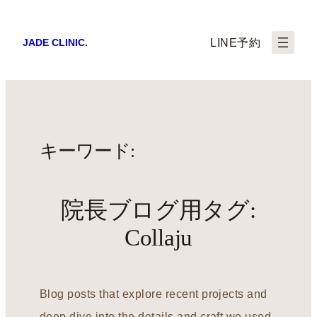
LINE予約
JADE CLINIC.
キーワード:
院長ブログ用タグ:
Collaju
Blog posts that explore recent projects and
deep dive into the details and craft we used