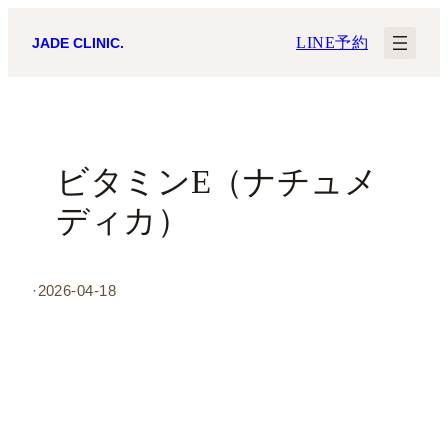
内
LINE予約
JADE CLINIC.
容
を
ス
キ
ビタミンE（ナチュメ
ッ
ディカ）
プ
·
2026-04-18