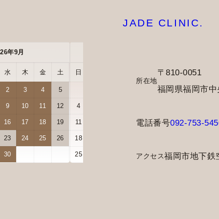
JADE CLINIC.
026年9月
2026年10月
〒810-0051
水
木
金
土
日
月
火
水
木
金
土
所在地
福岡県福岡市中央区
2
3
4
5
1
2
3
9
10
11
12
4
5
6
7
8
9
10
電話番号
092-753-545
16
17
18
19
11
12
13
14
15
16
17
23
24
25
26
18
19
20
21
22
23
24
30
25
26
27
28
29
30
31
福岡市地下鉄
アクセス