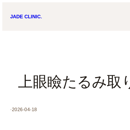
内
JADE CLINIC.
容
を
ス
キ
ッ
プ
上眼瞼たるみ取
·
2026-04-18