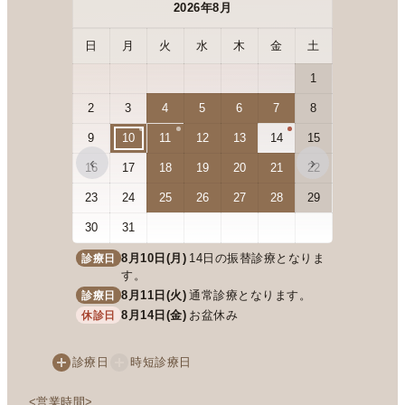
2026年8月
日
月
火
水
木
金
土
日
月
1
2
3
4
5
6
7
8
6
7
9
10
11
12
13
14
15
13
14
‹
›
16
17
18
19
20
21
22
20
21
23
24
25
26
27
28
29
27
28
30
31
8月10日(月)
14日の振替診療となりま
診療日
す。
8月11日(火)
通常診療となります。
診療日
8月14日(金)
お盆休み
休診日
診療日
時短診療日
<営業時間>