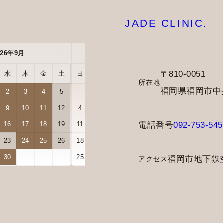
JADE CLINIC.
026年9月
2026年10月
〒810-0051
水
木
金
土
日
月
火
水
木
金
土
所在地
福岡県福岡市中央区
2
3
4
5
1
2
3
9
10
11
12
4
5
6
7
8
9
10
電話番号
092-753-545
16
17
18
19
11
12
13
14
15
16
17
23
24
25
26
18
19
20
21
22
23
24
30
25
26
27
28
29
30
31
福岡市地下鉄
アクセス