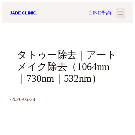
内
LINE予約
JADE CLINIC.
容
を
ス
キ
タトゥー除去｜アート
ッ
メイク除去（1064nm
プ
｜730nm｜532nm）
·
2026-05-28